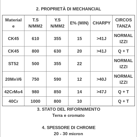
2. PROPRIETÀ DI MECHANCIAL
Material
T.S
Y.S
CIRCOS
E% (MIN)
CHARPY
e
N/MM2
N/MM2
TANZA
NORMAL
CK45
610
355
15
>41J
IZZI
CK45
800
630
20
>41J
Q + T
NORMAL
ST52
500
355
22
IZZI
NORMAL
20MnV6
750
590
12
>40J
IZZI
42CrMo4
980
850
14
>47J
Q + T
40Cr
1000
800
10
Q + T
3. STATO DEL RIFORNIMENTO
Terra e cromato
4. SPESSORE DI CHROME
20 - 30 micron