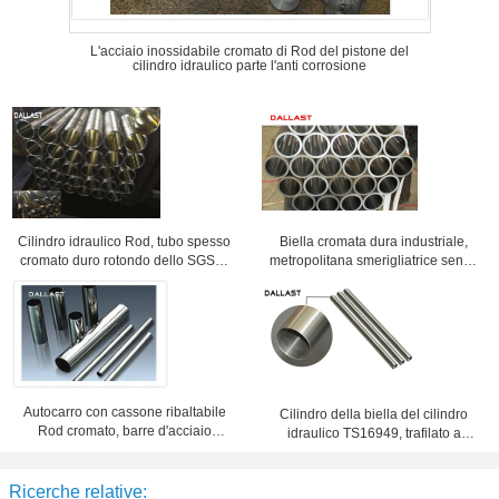
L'acciaio inossidabile cromato di Rod del pistone del
cilindro idraulico parte l'anti corrosione
Cilindro idraulico Rod, tubo spesso
Biella cromata dura industriale,
cromato duro rotondo dello SGS di
metropolitana smerigliatrice senza
TUV della parete di Antivari
cuciture su misura
Autocarro con cassone ribaltabile
Cilindro della biella del cilindro
Rod cromato, barre d'acciaio
idraulico TS16949, trafilato a
cromate dure di parti del cilindro
freddo preciso della metropolitana
idraulico
d'acciaio cromata
Ricerche relative: