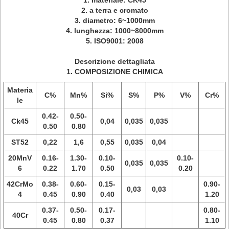
1. materiale: CK45
2. a terra e cromato
3. diametro: 6~1000mm
4. lunghezza: 1000~8000mm
5. ISO9001: 2008
Descrizione dettagliata
1. COMPOSIZIONE CHIMICA
Materia
C%
Mn%
Si%
S%
P%
V%
Cr%
le
0.42-
0.50-
Ck45
0,04
0,035
0,035
0.50
0.80
ST52
0,22
1,6
0,55
0,035
0,04
20MnV
0.16-
1.30-
0.10-
0.10-
0,035
0,035
6
0.22
1.70
0.50
0.20
42CrMo
0.38-
0.60-
0.15-
0.90-
0,03
0,03
4
0.45
0.90
0.40
1.20
0.37-
0.50-
0.17-
0.80-
40Cr
0.45
0.80
0.37
1.10