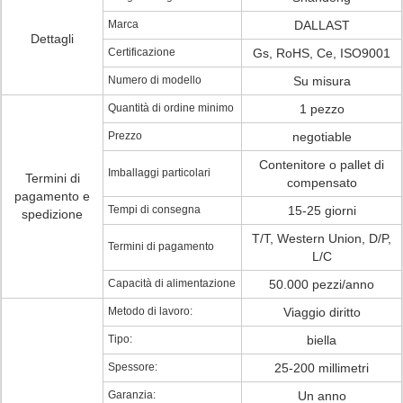
Marca
DALLAST
Dettagli
Certificazione
Gs, RoHS, Ce, ISO9001
Numero di modello
Su misura
Quantità di ordine minimo
1 pezzo
Prezzo
negotiable
Contenitore o pallet di
Imballaggi particolari
Termini di
compensato
pagamento e
Tempi di consegna
15-25 giorni
spedizione
T/T, Western Union, D/P,
Termini di pagamento
L/C
Capacità di alimentazione
50.000 pezzi/anno
Metodo di lavoro:
Viaggio diritto
Tipo:
biella
Spessore:
25-200 millimetri
Garanzia:
Un anno