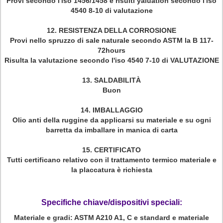
Provi secondo l'iso 1456/1458 e risulti yaluation secondo l'iso
4540 8-10 di valutazione
12. RESISTENZA DELLA CORROSIONE
Provi nello spruzzo di sale naturale secondo ASTM la B 117-
72hours
Risulta la valutazione secondo l'iso 4540 7-10 di VALUTAZIONE
13. SALDABILITÀ
Buon
14. IMBALLAGGIO
Olio anti della ruggine da applicarsi su materiale e su ogni
barretta da imballare in manica di carta
15. CERTIFICATO
Tutti certificano relativo con il trattamento termico materiale e
la placcatura è richiesta
Specifiche chiave/dispositivi speciali:
Materiale e gradi: ASTM A210 A1, C e standard e materiale