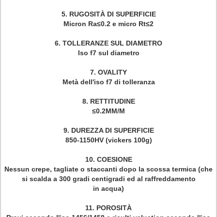
5. RUGOSITÀ DI SUPERFICIE
Micron Ra≤0.2 e micro Rt≤2
6. TOLLERANZE SUL DIAMETRO
Iso f7 sul diametro
7. OVALITY
Metà dell'iso f7 di tolleranza
8. RETTITUDINE
≤0.2MM/M
9. DUREZZA DI SUPERFICIE
850-1150HV (vickers 100g)
10. COESIONE
Nessun crepe, tagliate o staccanti dopo la scossa termica (che
si scalda a 300 gradi centigradi ed al raffreddamento
in acqua)
11. POROSITÀ