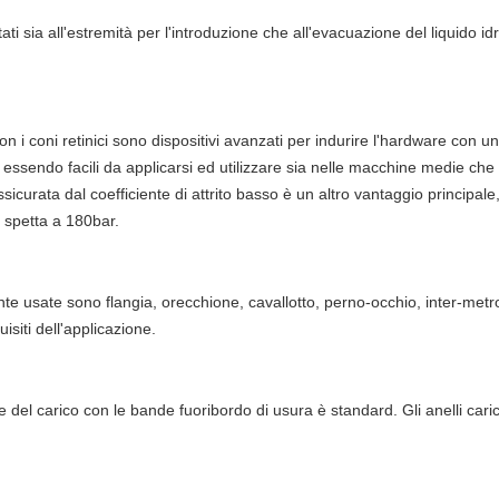
ttati sia all'estremità per l'introduzione che all'evacuazione del liquido i
con i coni retinici sono dispositivi avanzati per indurire l'hardware con u
 essendo facili da applicarsi ed utilizzare sia nelle macchine medie che 
sicurata dal coefficiente di attrito basso è un altro vantaggio principale
 spetta a 180bar.
 usate sono flangia, orecchione, cavallotto, perno-occhio, inter-metro
isiti dell'applicazione.
ne del carico con le bande fuoribordo di usura è standard. Gli anelli caric