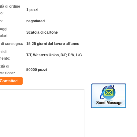
tà di ordine
1 pezzi
o:
o:
negotiated
laggi
Scatola di cartone
olari:
 di consegna:
15-25 giorni del lavoro all'anno
i di
T/T, Western Union, D/P, D/A, L/C
ento:
ità di
50000 pezzi
ntazione:
Contattaci