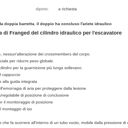
dipinto:
a richiesta
lla doppia barretta
,
il doppio ha concluso l'ariete idraulico
 di Franged del cilindro idraulico per l'escavatore
o, nessun'alterazione dei crossmembers del corpo.
ciale per ridurre peso globale.
cilindro per la guarnizione più lunga sollevano.
el cappuccio
e alla guida integrata
ell'emorragia di aria per proteggere dalla lesione
/regolabile di posizione di conclusione
r il monitoraggio di posizione
el montaggio di iso
e che fa scorrere all'interno di un tubo vuoto, mobile dalla pressione di un