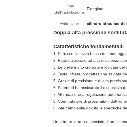
Tipo
Flangiato
dell'installazione:
Evidenziare:
cilindro idraulico de
Doppia alta pressione sostituta
Caratteristiche fondamentali:
1. Fornisce l'altezza bassa del montaggi
2. Fatto da acciaio ad alta resistenza spe
3. Le bielle molto cromate e lucidate del 
4. Testa infilata, progettazione saldata d
5. Grazie di precisione e di alta precision
6. Patented ha assicurato il dispositivo d
7. Attenuazione a regolazione automatica
8. Commutatore di prossimità induttivo pe
9. intercambiabile dovuto le specifiche d
Un cilindro idraulico consiste di un piston