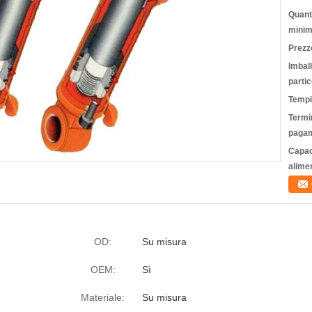
Quanti
minim
Prezz
Imbal
partic
Tempi
Termin
pagam
Capac
alime
OD:
Su misura
OEM:
Sì
Materiale:
Su misura