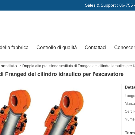
Sales & Support :
86-755 
 della fabbrica
Controllo di qualità
Contattaci
Conoscenz
 sostituto
Doppia alta pressione sostituta di Franged del cilindro idraulico per 
di Franged del cilindro idraulico per l'escavatore
Detta
Luogo 
Marca
Certif
Numer
Term