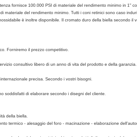
stenza fornisce 100.000 PSI di materiale del rendimento minimo in 1" con 
di materiale del rendimento minimo. Tutti i coni retinici sono caso indu
ossidabile è inoltre disponibile. Il cromato duro della biella secondo il v
ico. Forniremo il prezzo competitivo.
 servizio consultivo libero di un anno di vita del prodotto e della garanzia.
'internazionale precisa. Secondo i vostri bisogni.
mo soddisfatti di elaborare secondo i disegni del cliente.
tà della biella.
ento termico - alesaggio del foro - macinazione - elaborazione dell'autom