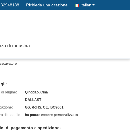
-32948188
Richieda una citazione
Italian
a di industria
l'escavatore
gli:
di origine:
Qingdao, Cina
:
DALLAST
icazione:
GS, RoHS, CE, ISO9001
o di modello:
ha potuto essere personalizzato
ini di pagamento e spedizione: