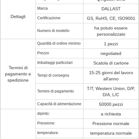
Marca
DALLAST
Dettagli
Certificazione
GS, RoHS, CE, ISO9001
ha potuto essere
Numero di modello
personalizzato
Quantità di ordine minimo
1 pezzi
Prezzo
negotiated
Imballaggi particolari
Scatola di cartone
Termini di
15-25 giorni del lavoro
pagamento e
Tempi di consegna
all'anno
spedizione
T/T, Western Union, D/P,
Termini di pagamento
D/A, L/C
Capacità di alimentazione
50000 pezzi
dipinto:
a richiesta
Pressione:
Pressione normale
temperatura:
temperatura normale