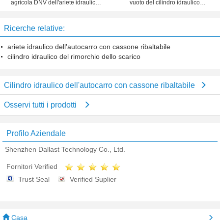
agricola DNV dell'ariete idraulico
vuoto del cilindro idraulico
dell'autocarro con cassone
dell'autocarro con cassone
ribaltabile della fase diplomata
ribaltabile
Ricerche relative:
ariete idraulico dell'autocarro con cassone ribaltabile
cilindro idraulico del rimorchio dello scarico
Cilindro idraulico dell'autocarro con cassone ribaltabile
Osservi tutti i prodotti
Profilo Aziendale
Shenzhen Dallast Technology Co., Ltd.
Fornitori Verified
Trust Seal
Verified Suplier
Casa