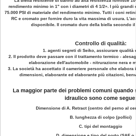
La biella resistente di danno ad alta resistenza fornisce 10
rendimento minimo in 1" con i diametri di 4 1/2». I più grandi 
75.000 PSI di materiale del rendimento minimo. Tutti i coni reti
RC e cromato per fornire duro la vita massima di usura. L'acc
disponibile. Il cromato duro della biella secondo il
Controllo di qualità:
1.
agenti segreti di Seiko, assicurare qualità d
2.
Il prodotto deve passare con il trattamento termico - alesag
elaborazione dell'automobile - nitrurazione nera e mo
3.
La società ha accettato il cameriere personale che elabora i v
dimensioni, elaborante ed elaborante più citazioni, ben
La maggior parte dei problemi comuni quando s
idraulico sono come segue
Dimensione di A. Retract (centro del perno al ce
B. lunghezza di colpo (pollici)
C. tipi del montaggio
D. dimensione e tipo del porto (SAE o