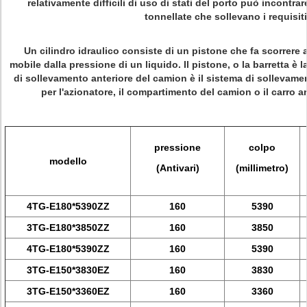
relativamente difficili di uso di stati del porto può incontra
tonnellate che sollevano i requisiti
Un cilindro idraulico consiste di un pistone che fa scorrere a
mobile dalla pressione di un liquido. Il pistone, o la barretta è 
di sollevamento anteriore del camion è il sistema di sollevamen
per l'azionatore, il compartimento del camion o il carro 
pressione
colpo
modello
(Antivari)
(millimetro)
4TG-E180*5390ZZ
160
5390
3TG-E180*3850ZZ
160
3850
4TG-E180*5390ZZ
160
5390
3TG-E150*3830EZ
160
3830
3TG-E150*3360EZ
160
3360