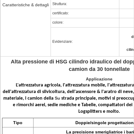
Struttura:
Caratteristiche & dettagli
certificato:
colore:
d
Evidenziare:
cili
Alta pressione di HSG cilindro idraulico del dop
camion da 30 tonnellate
Applicazione
L'attrezzatura agricola, l'attrezzatura mobile, l'attrezzatura 
dell'attrezzatura di silvicoltura, dell'ascensore & l'aratro di neve
Su
materiale, i camion della
strada principale, motivi si preoccu
e rimorchi aerei, sedie mediche e Tabelle, compattatori dei rif
Logsplitters e molto.
Tipo
Doppie/singole progettazioni
La precisione
smerigliatrice i bari