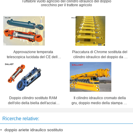
Tuffatore vuoto agricolo del cilindro idraulico del doppio
orecchino per il trattore agricolo
Approvazione temperata
Placcatura di Chrome sostituta del
telescopica lucidata del CE della
cilindro idraulico del doppio da 4
metropolitana del cilindro idraulico
tonnellate per il macchinario
della biella di Chrome
carboniero
Doppio cilindro sostituto RAM
Il cilindro idraulico cromato della
dell'olio della biella dell'acciaio
gru, doppio medio della stampa ha
inossidabile del cilindro idraulico
concluso l'ariete idraulico
del breve colpo
Ricerche relative:
doppio ariete idraulico sostituto