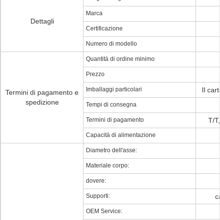
Marca
Dettagli
Certificazione
Numero di modello
Quantità di ordine minimo
Prezzo
Imballaggi particolari
Il car
Termini di pagamento e
spedizione
Tempi di consegna
Termini di pagamento
T/T
Capacità di alimentazione
Diametro dell'asse:
Materiale corpo:
dovere:
Supporti:
c
OEM Service: