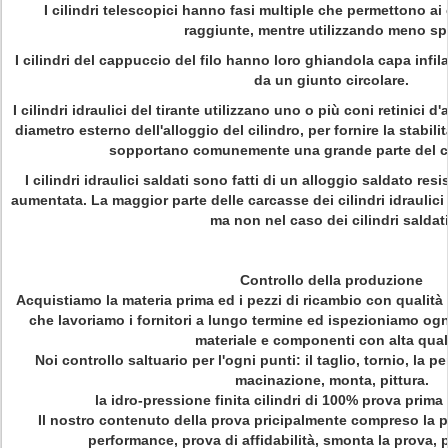
I cilindri telescopici hanno fasi multiple che permettono ai 
raggiunte, mentre utilizzando meno sp
I cilindri del cappuccio del filo hanno loro ghiandola capa infilat
da un giunto circolare.
I cilindri idraulici del tirante utilizzano uno o più coni retinici d
diametro esterno dell'alloggio del cilindro, per fornire la stabili
sopportano comunemente una grande parte del ca
I cilindri idraulici saldati sono fatti di un alloggio saldato resis
aumentata. La maggior parte delle carcasse dei cilindri idraulici 
ma non nel caso dei cilindri saldati
Controllo della produzione
Acquistiamo la materia prima ed i pezzi di ricambio con qualità 
che lavoriamo i fornitori a lungo termine ed ispezioniamo ogni 
materiale e componenti con alta quali
Noi controllo saltuario per l'ogni punti: il taglio, tornio, la 
macinazione, monta, pittura.
la idro-pressione finita cilindri di 100% prova prima 
Il nostro contenuto della prova pricipalmente compreso la pr
performance, prova di affidabilità, smonta la prova, 