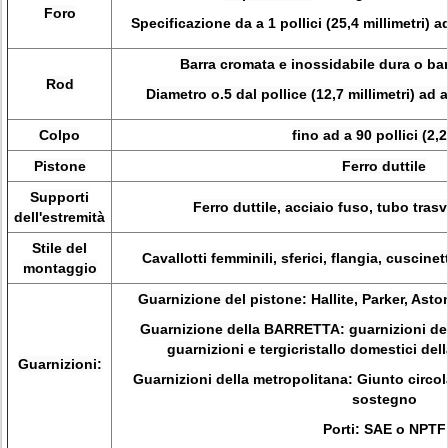
Foro
Specificazione da a 1 pollici (25,4 millimetri) ad
Barra cromata e inossidabile dura o
bar
Rod
Diametro o.5 dal pollice (12,7 millimetri) ad a 
Colpo
fino ad a 90 pollici (2,
Pistone
Ferro duttile
Supporti
Ferro duttile, acciaio fuso, tubo tras
dell'estremità
Stile del
Cavallotti femminili, sferici, flangia, cuscin
montaggio
Guarnizione del pistone: Hallite, Parker, Ast
Guarnizione della BARRETTA: guarnizioni dell
guarnizioni e tergicristallo domestici dell
Guarnizioni:
Guarnizioni della metropolitana:
Giunto circol
sostegno
Porti: SAE o NPTF