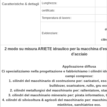
Lunghezza:
Caratteristiche & dettagli
certificato:
Temperatura di lavoro::
d
Evidenziare:
cili
2 modo su misura ARIETE idraulico per la macchina d'estr
d'acciaio
Applicazione diffusa
Ci specializziamo nella progettazione e fabbrichiamo i cilindri idra
campi compreso:
1. cilindri del macchinario di costruzione per: caricatori, esc
bulldozer, scaricatore, rullo, gru ec
2. cilindri metallurgici del macchinario per: rallentatore, st
3. cilindri del macchinario minerario per: pirata informatico, 
4. cilindri di silvicoltura & agricoli del macchinario per: macchi
mietitrice, sarchiatrice ecc.