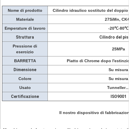
Nome di prodotto
Cilindro idraulico sostituto del doppi
Materiale
27SiMn, CK
Emperature di lavoro
-20℃-80℃
Struttura
Cilindro del pi
Pressione di
25MPa
esercizio
BARRETTA
Piatto di Chrome dopo l'estinzi
Dimensione
Su misura
Colore
Su misura
Usato
Tunneller
Certificazione
ISO9001
Il nostro dispositivo di fabbricazio